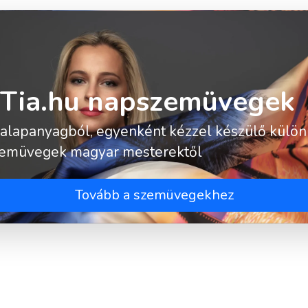
aTia.hu napszemüvegek
 alapanyagból, egyenként kézzel készülő külö
emüvegek magyar mesterektől
Tovább a szemüvegekhez