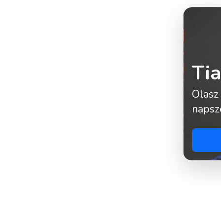
Ti
Olasz
napsz